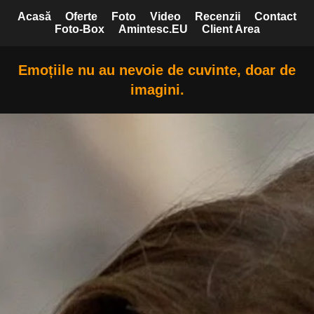
Acasă
Oferte
Foto
Video
Recenzii
Contact
Foto-Box
Amintesc.EU
Client Area
Emoțiile nu au nevoie de cuvinte, doar de
imagini.